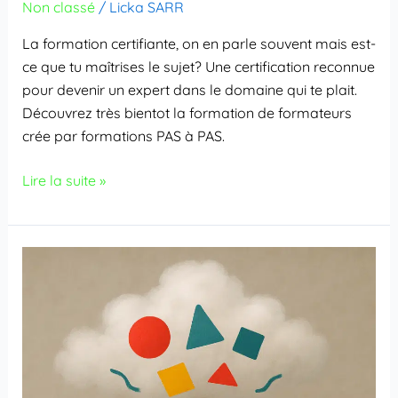
Non classé
/
Licka SARR
La formation certifiante, on en parle souvent mais est-
ce que tu maîtrises le sujet? Une certification reconnue
pour devenir un expert dans le domaine qui te plait.
Découvrez très bientot la formation de formateurs
crée par formations PAS à PAS.
Lire la suite »
Les
séances
d’analyse
de
pratiques
professionnelles