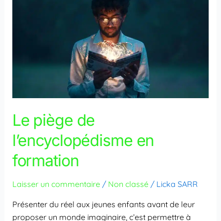
l’encyclopédisme
en
formation
Le piège de
l’encyclopédisme en
formation
Laisser un commentaire
/
Non classé
/
Licka SARR
Présenter du réel aux jeunes enfants avant de leur
proposer un monde imaginaire, c’est permettre à