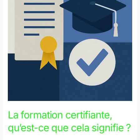
qu’est-
ce
que
cela
signifie
?
La formation certifiante,
qu’est-ce que cela signifie ?