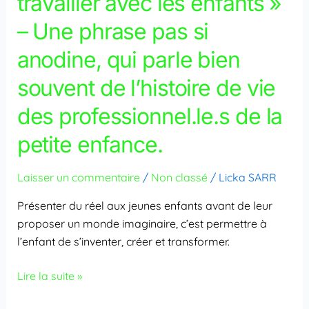
travailler avec les enfants »
anodine,
– Une phrase pas si
qui
parle
anodine, qui parle bien
bien
souvent de l’histoire de vie
souvent
de
des professionnel.le.s de la
l’histoire
petite enfance.
de
vie
des
Laisser un commentaire
/
Non classé
/
Licka SARR
professionnel.le.s
Présenter du réel aux jeunes enfants avant de leur
de
proposer un monde imaginaire, c’est permettre à
la
l’enfant de s’inventer, créer et transformer.
petite
enfance.
Lire la suite »