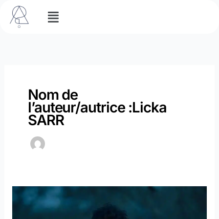
Aller
Menu
au
contenu
Nom de
l’auteur/autrice :Licka
SARR
Le
piège
de