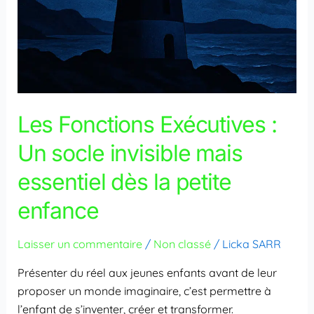
la
petite
enfance
Les Fonctions Exécutives :
Un socle invisible mais
essentiel dès la petite
enfance
Laisser un commentaire
/
Non classé
/
Licka SARR
Présenter du réel aux jeunes enfants avant de leur
proposer un monde imaginaire, c’est permettre à
l’enfant de s’inventer, créer et transformer.