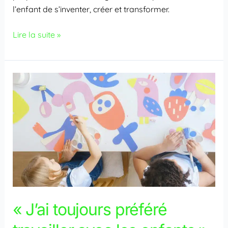
l’enfant de s’inventer, créer et transformer.
Lire la suite »
« J’ai
toujours
préféré
travailler
avec
les
enfants »
–
Une
phrase
« J’ai toujours préféré
pas
si