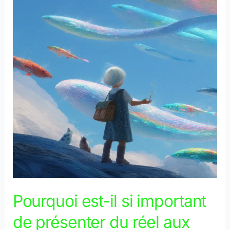
il
si
important
de
présenter
du
réel
aux
jeunes
enfants
avant
de
leur
proposer
un
Pourquoi est-il si important
monde
de présenter du réel aux
imaginaire