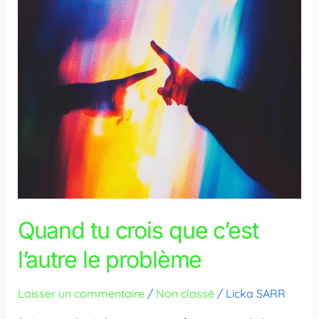
l’autre
le
problème
Quand tu crois que c’est
l’autre le problème
Laisser un commentaire
/
Non classé
/
Licka SARR