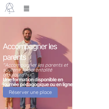
Aller
Menu
au
contenu
Accompagner les
parents
"Accompagner les parents et
soutenir la parentalité
d’aujourd’hui"
Une formation disponible en
journée pédagogique ou en ligne.
Réserver une place